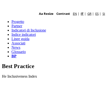
Aa Resize
Contrast
EN
|
IT
|
GR
|
ES
|
SI
Progetto
Partner
Indicatori di Inclusione
Indice indicatori
Linee guida
Associati
News
Glossario
BP
Best Practice
He Inclusiveness Index